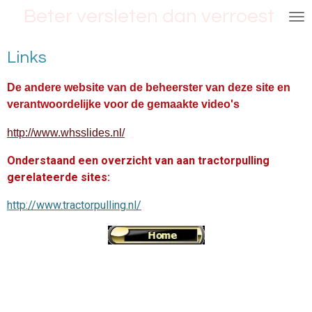
Beter versleten dan verroest
Ga
direct
naar
Links
de
hoofdinhoud
De andere website van de beheerster van deze site en
verantwoordelijke voor de gemaakte video's
http://www.whsslides.nl/
Onderstaand een overzicht van aan tractorpulling
gerelateerde sites:
http://www.tractorpulling.nl/